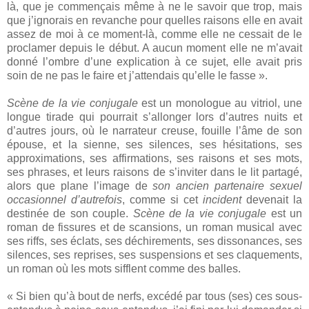
là, que je commençais même à ne le savoir que trop, mais
que j’ignorais en revanche pour quelles raisons elle en avait
assez de moi à ce moment-là, comme elle ne cessait de le
proclamer depuis le début. A aucun moment elle ne m’avait
donné l’ombre d’une explication à ce sujet, elle avait pris
soin de ne pas le faire et j’attendais qu’elle le fasse ».
Scène de la vie conjugale
est un monologue au vitriol, une
longue tirade qui pourrait s’allonger lors d’autres nuits et
d’autres jours, où le narrateur creuse, fouille l’âme de son
épouse, et la sienne, ses silences, ses hésitations, ses
approximations, ses affirmations, ses raisons et ses mots,
ses phrases, et leurs raisons de s’inviter dans le lit partagé,
alors que plane l’image de
son ancien partenaire sexuel
occasionnel d’autrefois
, comme si cet
incident
devenait la
destinée de son couple.
Scène de la vie conjugale
est un
roman de fissures et de scansions, un roman musical avec
ses riffs, ses éclats, ses déchirements, ses dissonances, ses
silences, ses reprises, ses suspensions et ses claquements,
un roman où les mots sifflent comme des balles.
« Si bien qu’à bout de nerfs, excédé par tous (ses) ces sous-