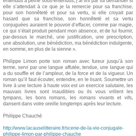
entendus à peine sous-entendus, j’ai fini par lui demander si
elle s’attendait à ce que je la remercie pour sa franchise,
pour son honnêteté et pour sa vertu, si elle croyait par
hasard que sa franchise, son honnêteté et sa vertu
conjuguées auraient le pouvoir d’effacer, comme par magie,
ce qui s’était produit pendant mon absence, et de lui fournir,
par-dessus le marché, une justification, une prescription,
une absolution, une bénédiction, ma bénédiction indulgente,
en somme, en plus de la sienne ».
Philippe Limon porte son roman avec fureur jusqu’à son
terme, servi par une langue affutée, tendue, une langue qui
a du souffle et de l’ampleur, de la force et de la vigueur. Un
roman qu’il faut écouter, entendre, en le lisant. Soumettre un
livre à une lecture à haute voix est un exercice salutaire, les
mauvais livres sont inaudibles ou ils vous vrillent les
tympans, les bons romans, les romans vivants et vifs,
dansent dans votre oreille longtemps après leur lecture.
Philippe Chauché
http://www.lacauselitteraire.fr/scene-de-la-vie-conjugale-
philippe-limon-par-philippe-chauche