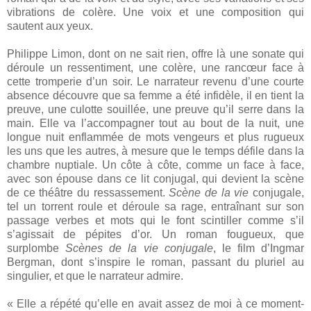
vibrations de colère. Une voix et une composition qui
sautent aux yeux.
Philippe Limon, dont on ne sait rien, offre là une sonate qui
déroule un ressentiment, une colère, une rancœur face à
cette tromperie d’un soir. Le narrateur revenu d’une courte
absence découvre que sa femme a été infidèle, il en tient la
preuve, une culotte souillée, une preuve qu’il serre dans la
main. Elle va l’accompagner tout au bout de la nuit, une
longue nuit enflammée de mots vengeurs et plus rugueux
les uns que les autres, à mesure que le temps défile dans la
chambre nuptiale. Un côte à côte, comme un face à face,
avec son épouse dans ce lit conjugal, qui devient la scène
de ce théâtre du ressassement.
Scène de la vie
conjugale,
tel un torrent roule et déroule sa rage, entraînant sur son
passage verbes et mots qui le font scintiller comme s’il
s’agissait de pépites d’or. Un roman fougueux, que
surplombe
Scènes de la vie conjugale
,
le film d’Ingmar
Bergman, dont s’inspire le roman, passant du pluriel au
singulier, et que le narrateur admire.
« Elle a répété qu’elle en avait assez de moi à ce moment-